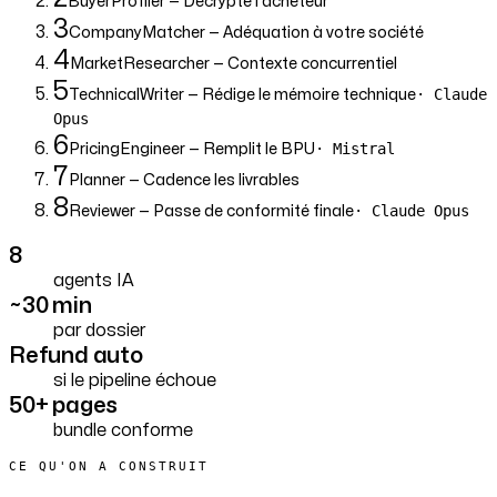
BuyerProfiler
— Décrypte l'acheteur
3
CompanyMatcher
— Adéquation à votre société
4
MarketResearcher
— Contexte concurrentiel
5
· Claude
TechnicalWriter
— Rédige le mémoire technique
Opus
6
· Mistral
PricingEngineer
— Remplit le BPU
7
Planner
— Cadence les livrables
8
· Claude Opus
Reviewer
— Passe de conformité finale
8
agents IA
~30 min
par dossier
Refund auto
si le pipeline échoue
50+ pages
bundle conforme
CE QU'ON A CONSTRUIT