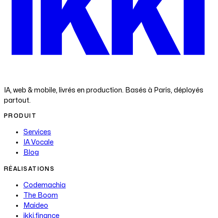
ikk
i
IA, web & mobile, livrés en production. Basés à Paris, déployés
partout.
PRODUIT
Services
IA Vocale
Blog
RÉALISATIONS
Codemachia
The Boom
Maideo
ikki.finance