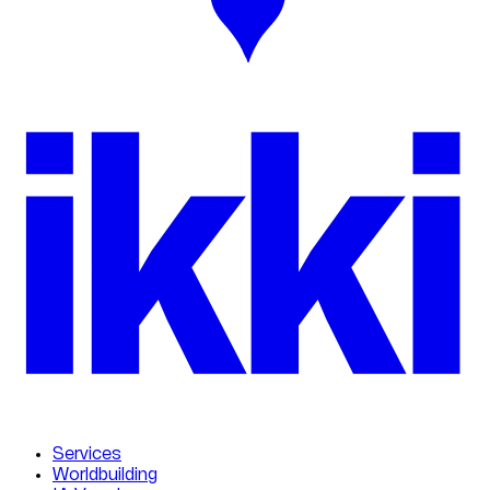
ikk
i
Services
Worldbuilding