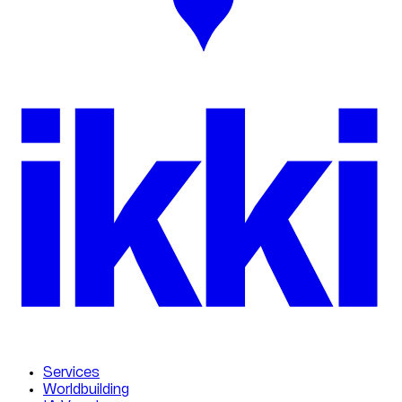
ikk
i
Services
Worldbuilding