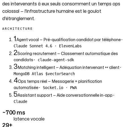
des intervenants à eux seuls consomment un temps ops
colossal — l'infrastructure humaine est le goulot
d'étranglement.
ARCHITECTURE
1
·
Agent vocal
— Pré-qualification candidat par téléphone
Claude Sonnet 4.6 · ElevenLabs
2
Scoring recrutement
— Classement automatique des
· claude-agent-sdk
candidats
3
·
Matching intelligent
— Adéquation intervenant ↔ client
MongoDB Atlas $vectorSearch
4
Ops temps réel
— Messagerie + planification
· Socket.io · PWA
automatisée
5
·
Assistant support
— Aide conversationnelle in-app
Claude
~700 ms
latence vocale
29+