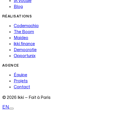
IA Vocale
Blog
RÉALISATIONS
Codemachia
The Boom
Maideo
ikki.finance
Democratie
Opportunix
AGENCE
Équipe
Projets
Contact
© 2026 Ikki — Fait à Paris
EN